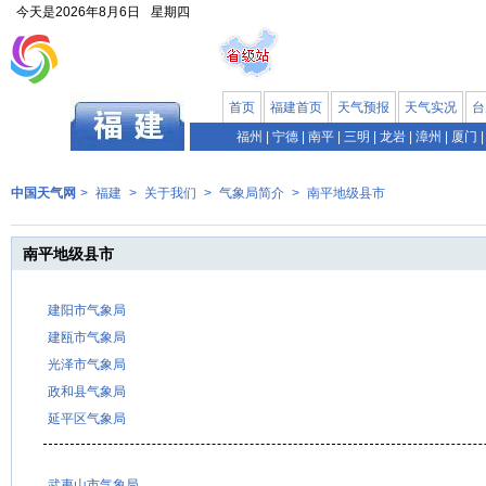
今天是
2026年8月6日
星期四
首页
福建首页
天气预报
天气实况
台
福州
|
宁德
|
南平
|
三明
|
龙岩
|
漳州
|
厦门
|
中国天气网
>
福建
>
关于我们
>
气象局简介
>
南平地级县市
南平地级县市
建阳市气象局
建瓯市气象局
光泽市气象局
政和县气象局
延平区气象局
武夷山市气象局