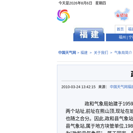
今天是
2026年8月6日
星期四
首页
福
福州
|
宁
中国天气网
>
福建
>
关于我们
>
气象局简介
2010-03-24 13:42:15 来源：
中国天气网福
政和气象局始建于1959年
两个站址,前址在熊山顶,现址
也随之合分。因此,政和县气象站
县气象站,属于地方块管单位,198