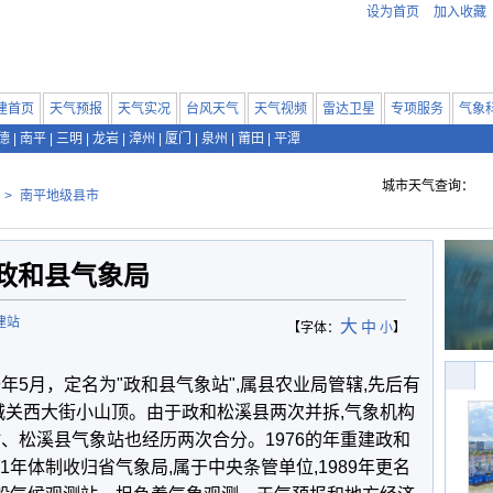
设为首页
加入收藏
建首页
天气预报
天气实况
台风天气
天气视频
雷达卫星
专项服务
气象
德
|
南平
|
三明
|
龙岩
|
漳州
|
厦门
|
泉州
|
莆田
|
平潭
城市天气查询：
>
南平地级县市
政和县气象局
建站
大
中
【字体：
小
】
5月，定名为"政和县气象站",属县农业局管辖,先后有
在城关西大街小山顶。由于政和松溪县两次并拆,气象机构
、松溪县气象站也经历两次合分。1976的年重建政和
1年体制收归省气象局,属于中央条管单位,1989年更名