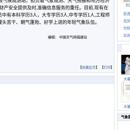
般气候观测站，担负着气象观测、天气预报和地方经济
台
财产安全提供及时,准确信息服务的重任。目前,现有在
走进
人员中有本科学历3人，大专学历3人,中专学历1人,工程师
北
、埋头苦干、朝气蓬勃、好学上进的年轻气象队伍。
为防
北
编辑： 中国天气网福建站
【
收藏此页
】 【
打印
】
大
大
气象