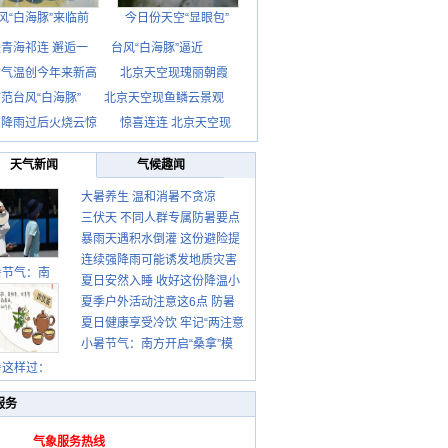
风“白海豚”来临前
今日份天空“显眼包”
青海祁连 邂逅一
台风“白海豚”逼近
京气温创今年来新高
北京天空现瑰丽朝霞
范台风“白海豚”
北京天空现鱼鳞云景观
京降雨过后火烧云惊
惊喜连连 北京天空现
天气新闻
气候趣闻
大暑养生 温和消暑不贪凉
三伏天 不同人群专属防暑要点
暴雨天遇积水倒灌 这份避险提
请收好
连续强降雨可能诱发地质灾害
示请收好
暑节气：南
夏日安然入睡 收好这份降温小
这些前兆要知道
夏季户外活动注意这6点 防暑
贴士
夏日健康享受冷饮 牢记“两注意
健身两不误
小暑节气：南方开启“桑拿”模
一控制”
式 北方陆续进入雨季
暑这样过：
服务
气象服务热线