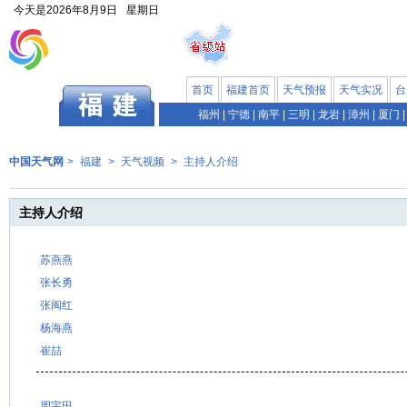
今天是
2026年8月9日
星期日
首页
福建首页
天气预报
天气实况
台
福州
|
宁德
|
南平
|
三明
|
龙岩
|
漳州
|
厦门
|
中国天气网
>
福建
>
天气视频
>
主持人介绍
主持人介绍
苏燕燕
张长勇
张闽红
杨海燕
崔喆
周宇田