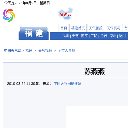
今天是
2026年8月9日
星期日
首页
福建首页
天气预报
天气实况
台
福州
|
宁德
|
南平
|
三明
|
龙岩
|
漳州
|
厦门
|
中国天气网
>
福建
>
天气视频
>
主持人介绍
苏燕燕
2010-03-24 11:30:51 来源：
中国天气网福建站