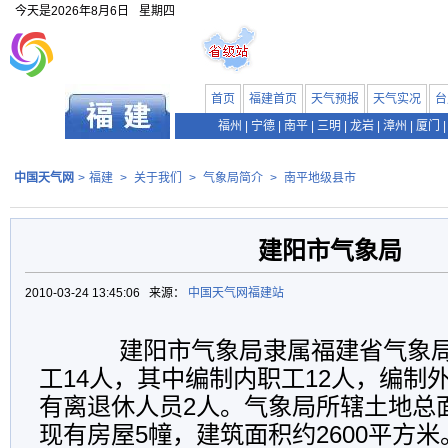
今天是
2026年8月6日
星期四
首页
福建首页
天气预报
天气实况
台
福州
|
宁德
|
南平
|
三明
|
龙岩
|
漳州
|
厦门
|
中国天气网
>
福建
>
关于我们
>
气象局简介
>
南平地级县市
建阳市气象局
2010-03-24 13:45:06 来源：
中国天气网福建站
建阳市气象局隶属福建省气象局
工14人，其中编制内职工12人，编制
有离退休人员2人。气象局所辖土地总面
现有房屋5幢，建筑面积约2600平方米