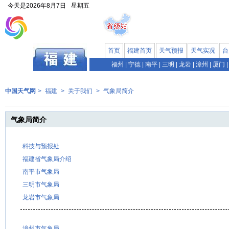
今天是
2026年8月7日
星期五
首页
福建首页
天气预报
天气实况
台
福州
|
宁德
|
南平
|
三明
|
龙岩
|
漳州
|
厦门
|
中国天气网
>
福建
>
关于我们
>
气象局简介
气象局简介
科技与预报处
福建省气象局介绍
南平市气象局
三明市气象局
龙岩市气象局
漳州市气象局