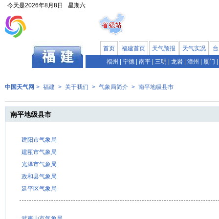
今天是
2026年8月8日
星期六
首页
福建首页
天气预报
天气实况
台
福州
|
宁德
|
南平
|
三明
|
龙岩
|
漳州
|
厦门
|
中国天气网
>
福建
>
关于我们
>
气象局简介
>
南平地级县市
南平地级县市
建阳市气象局
建瓯市气象局
光泽市气象局
政和县气象局
延平区气象局
武夷山市气象局