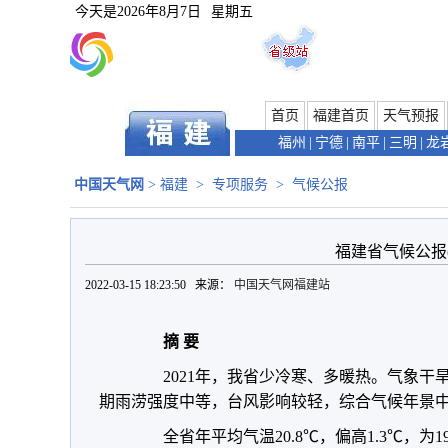
今天是
2026年8月7日
星期五
首页
福建首页
天气预报
福州
|
宁德
|
南平
|
三明
|
龙
中国天气网
>
福建
>
专项服务
>
气候公报
福建省气候公报(2
2022-03-15 18:23:50 来源：
中国天气网福建站
摘 要
2021年，我省少冷寒、多暖热。气象干
期雨涝强度中等，台风影响较轻，综合气候年景
全省年平均气温20.8℃，偏高1.3℃，为19