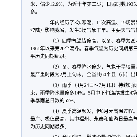
米，偏少12.9%，为近十年第二少；日照时数1935
多。
年内经历了3次寒潮、11次高温、19场暴雨
登陆）影响我省，发生3场气象干旱。主要天气气
（1）四季气温皆偏高，以冬、春季为甚。20
1961年以来第20个暖冬。春季气温为历史同期第
平历史同期纪录。
（2）冬、春季降水偏少，气象干旱较重
最严重时段为2月上旬末，全省共60个县（市）
（3）雨季（4月24日～7月1日）持续时
束，雨季降水量偏多14%。5月中下旬连续发生4
季暴雨总日数的55%。
（4）夏季高温频发，但8月无高温过程。年
最广、极值最高，其中福州、永泰和仙游日最高气
为历史同期最多。