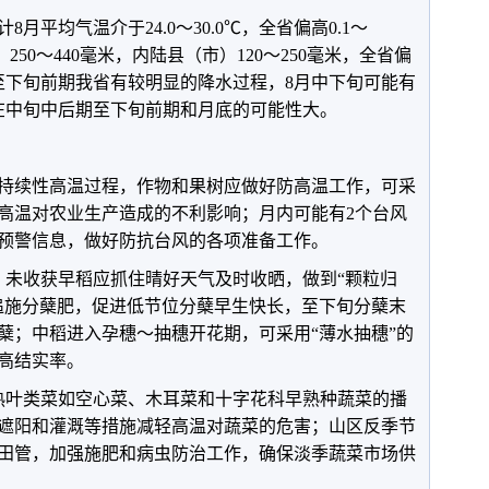
平均气温介于24.0～30.0℃，全省偏高0.1～
250～440毫米，内陆县（市）120～250毫米，全省偏
期至下旬前期我省有较明显的降水过程，8月中下旬可能有
在中旬中后期至下旬前期和月底的可能性大。
持续性高温过程，作物和果树应做好防高温工作，可采
高温对农业生产造成的不利影响；月内可能有2个台风
预警信息，做好防抗台风的各项准备工作。
未收获早稻应抓住晴好天气及时收晒，做到“颗粒归
追施分蘖肥，促进低节位分蘖早生快长，至下旬分蘖末
蘖；中稻进入孕穗～抽穗开花期，可采用“薄水抽穗”的
高结实率。
叶类菜如空心菜、木耳菜和十字花科早熟种蔬菜的播
遮阳和灌溉等措施减轻高温对蔬菜的危害；山区反季节
田管，加强施肥和病虫防治工作，确保淡季蔬菜市场供