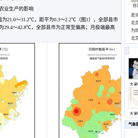
台
农业生产的影响
走
1.0～31.2℃，距平为0.3～2.2℃（图1），全部县市
近
北
29.4～42.8℃，全部县市为正常至偏高；月极端最高
霞
为
观
北
现
大暑
大暑
气象