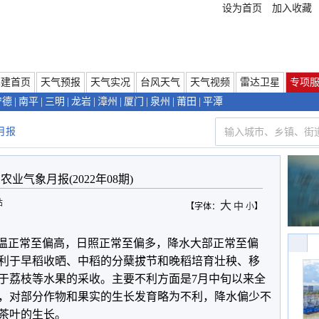
设为首页
加入收藏
福建首页
天气预报
天气实况
台风天气
天气视频
雷达卫星
专项
宁德
|
南平
|
三明
|
龙岩
|
漳州
|
厦门
|
泉州
|
莆田
|
平潭
月报
农业气象月报(2022年08期)
站
大
中
【字体：
小
】
省气温正常至偏高，日照正常至偏多，降水大部正常至偏
利于早稻收晒、中稻的分蘖拔节和晚稻培育壮秧、移
于荔枝等水果的采收。主要不利方面是7月中旬以来全
，对部分作物和果实的生长发育略为不利，降水偏少不
茶叶的生长。