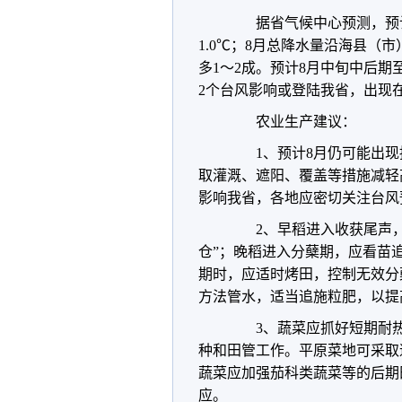
据省气候中心预测，预计8月
1.0℃；8月总降水量沿海县（市）
多1～2成。预计8月中旬中后
2个台风影响或登陆我省，出现
农业生产建议：
1、预计8月仍可能出现
取灌溉、遮阳、覆盖等措施减轻
影响我省，各地应密切关注台风
2、早稻进入收获尾声，
仓”；晚稻进入分蘖期，应看苗
期时，应适时烤田，控制无效分
方法管水，适当追施粒肥，以提
3、蔬菜应抓好短期耐热
种和田管工作。平原菜地可采取
蔬菜应加强茄科类蔬菜等的后期
应。