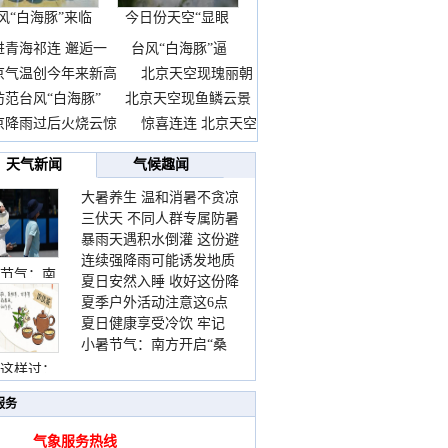
风“白海豚”来临
今日份天空“显眼
前
包”
进青海祁连 邂逅一
台风“白海豚”逼
京气温创今年来新高
北京天空现瑰丽朝
防范台风“白海豚”
北京天空现鱼鳞云景
京降雨过后火烧云惊
惊喜连连 北京天空
天气新闻
气候趣闻
大暑养生 温和消暑不贪凉
三伏天 不同人群专属防暑
暴雨天遇积水倒灌 这份避
要点请收好
连续强降雨可能诱发地质
险提示请收好
节气：南
夏日安然入睡 收好这份降
灾害 这些前兆要知道
夏季户外活动注意这6点
温小贴士
夏日健康享受冷饮 牢记
防暑健身两不误
小暑节气：南方开启“桑
“两注意一控制”
拿”模式 北方陆续进入雨
这样过：
季
服务
气象服务热线