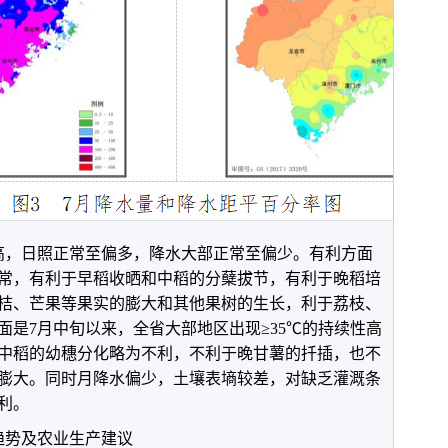
，日照正常至偏多，降水大部正常至偏少。有利方面
常，有利于早稻收晒和中稻的分蘖拔节，有利于晚稻培
桔、芒果等果实的膨大和其他果树的生长，利于荔枝、
面是7月中旬以来，全省大部地区出现≥35℃的持续性高
中稻的幼穗分化略为不利，不利于晚甘薯的扦插，也不
膨大。同时月降水偏少，土壤表墒较差，对缺乏灌溉条
利。
趋势及农业生产建议