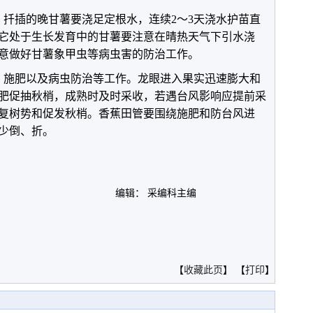
插的晚甘薯要浇足定根水，连续2～3天浇水护苗直
它处于生长发育中的甘薯要注意在晴热天气下引水浇
意做好甘薯象甲虫等病虫害的防治工作。
施肥以及病虫防治等工作。龙眼进入果实迅速膨大和
肥促抽秋梢，成熟时及时采收，若遇台风影响应提前采
复树势和促发秋梢。香蕉田管要围绕施肥和防台风进
少倒、折。
编辑： 采编科主编
。
【
收藏此页
】 【
打印
】