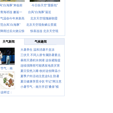
风“白海豚”来临前
今日份天空“显眼包”
青海祁连 邂逅一
台风“白海豚”逼近
京气温创今年来新高
北京天空现瑰丽朝霞
范台风“白海豚”
北京天空现鱼鳞云景观
京降雨过后火烧云惊
惊喜连连 北京天空现
天气新闻
气候趣闻
大暑养生 温和消暑不贪凉
三伏天 不同人群专属防暑要点
暴雨天遇积水倒灌 这份避险提
请收好
连续强降雨可能诱发地质灾害
示请收好
暑节气：南
夏日安然入睡 收好这份降温小
这些前兆要知道
夏季户外活动注意这6点 防暑
贴士
夏日健康享受冷饮 牢记“两注意
健身两不误
小暑节气：南方开启“桑拿”模
一控制”
暑这样过：
式 北方陆续进入雨季