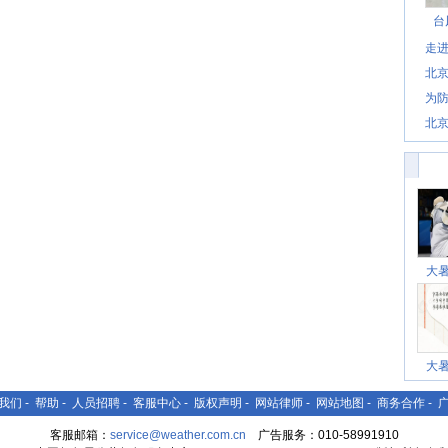
台
走进
北
为防
北
大
大
我们
-
帮助
-
人员招聘
-
客服中心
-
版权声明
-
网站律师
-
网站地图
-
商务合作
-
客服邮箱：
service@weather.com.cn
广告服务：010-58991910