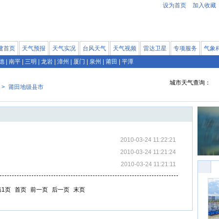
设为首页
加入收藏
建首页
天气预报
天气实况
台风天气
天气视频
雷达卫星
专项服务
气象
德
|
南平
|
三明
|
龙岩
|
漳州
|
厦门
|
泉州
|
莆田
|
平潭
城市天气查询：
>
莆田地级县市
2010-03-24 11:22:21
2010-03-24 11:21:24
2010-03-24 11:21:11
第1页
首页
前一页
后一页
末页