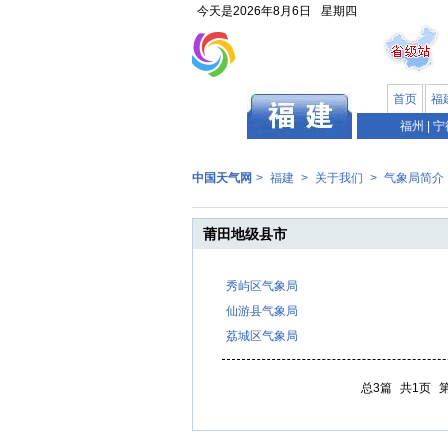
今天是
2026年8月6日
星期四
首页
福
福州
|
宁
中国天气网
>
福建
>
关于我们
>
气象局简介
莆田地级县市
秀屿区气象局
仙游县气象局
荔城区气象局
总3篇
共1页