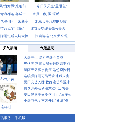
风“白海豚”来临前
今日份天空“显眼包”
青海祁连 邂逅一
台风“白海豚”逼近
京气温创今年来新高
北京天空现瑰丽朝霞
范台风“白海豚”
北京天空现鱼鳞云景观
京降雨过后火烧云惊
惊喜连连 北京天空现
天气新闻
气候趣闻
大暑养生 温和消暑不贪凉
三伏天 不同人群专属防暑要点
暴雨天遇积水倒灌 这份避险提
请收好
连续强降雨可能诱发地质灾害
示请收好
暑节气：南
夏日安然入睡 收好这份降温小
这些前兆要知道
夏季户外活动注意这6点 防暑
贴士
夏日健康享受冷饮 牢记“两注意
健身两不误
小暑节气：南方开启“桑拿”模
一控制”
暑这样过：
式 北方陆续进入雨季
广告服务
-
手机版