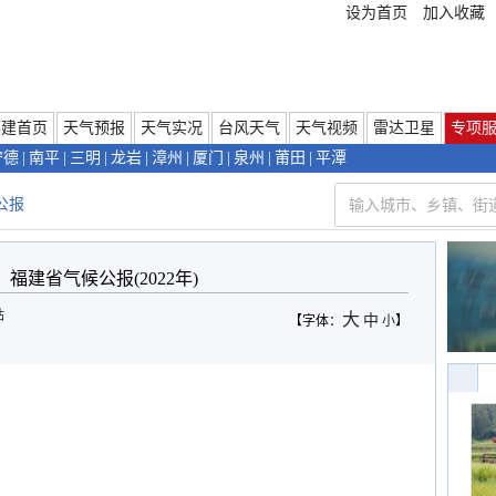
设为首页
加入收藏
福建首页
天气预报
天气实况
台风天气
天气视频
雷达卫星
专项
宁德
|
南平
|
三明
|
龙岩
|
漳州
|
厦门
|
泉州
|
莆田
|
平潭
公报
福建省气候公报(2022年)
站
大
中
【字体：
小
】