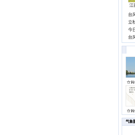
江
台
长
立
前
今
一
台
高
立秋
立秋
气象