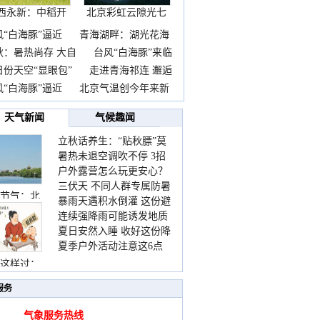
西永新：中稻开
北京彩虹云隙光七
镰抢
彩云
风“白海豚”逼近
青海湖畔：湖光花海
秋：暑热尚存 大自
台风“白海豚”来临
日份天空“显眼包”
走进青海祁连 邂逅
风“白海豚”逼近
北京气温创今年来新
天气新闻
气候趣闻
立秋话养生：“贴秋膘”莫
暑热未退空调吹不停 3招
着急 先清暑再防燥
户外露营怎么玩更安心？
护住肩颈不酸痛
三伏天 不同人群专属防暑
这份攻略请收好
节气：北
暴雨天遇积水倒灌 这份避
要点请收好
连续强降雨可能诱发地质
险提示请收好
夏日安然入睡 收好这份降
灾害 这些前兆要知道
夏季户外活动注意这6点
温小贴士
防暑健身两不误
这样过：
服务
气象服务热线