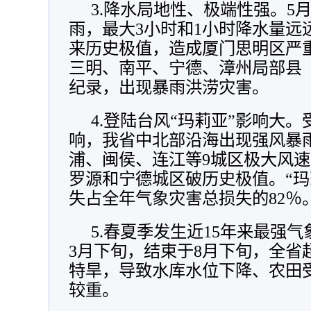
3.降水局地性、极端性强。5
雨，最大3小时和1小时降水量远
来历史极值，造成厦门思明区严
三明、南平、宁德、漳州局部县
纪录，出现暴雨洪涝灾害。
4.登陆台风“玛莉亚”影响大。
响，我省中北部沿海出现强风暴
浦、闽侯、连江等9城区极大风速
罗源和宁德城区破历史极值。“玛
失占全年气象灾害总损失的82％
5.春夏季发生近15年来最强
3月下旬，结束于8月下旬，全省超
特旱，导致水库水位下降、农田
较重。