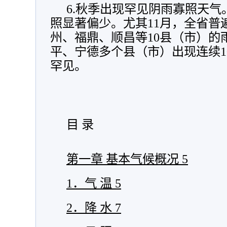
6.秋季出现罕见阴雨寡照天
照显著偏少。尤其11月，全省普
州、福鼎、顺昌等10县（市）的
平、宁德多个县（市）出现连续1
罕见。
目 录
第一章 基本气候概况
5
1．气 温
5
2．降 水
7