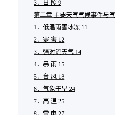
3．日 照
9
第二章 主要天气气候事件与
1．低温雨雪冰冻
11
2．寒 害
12
3．强对流天气
14
4．暴 雨
15
5．台 风
18
6．气象干旱
24
7．高 温
25
8．雷 电
27