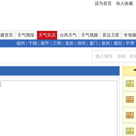
设为首页
加入收藏
福建首页
天气预报
天气实况
台风天气
天气视频
雷达卫星
专项
福州
|
宁德
|
南平
|
三明
|
龙岩
|
漳州
|
厦门
|
泉州
|
莆田
|
平潭