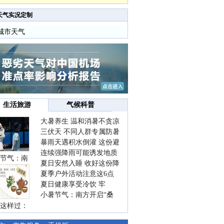
天气实况定制
城市天气
生活旅游
气候科普
大暑养生 温和消暑不贪凉
三伏天 不同人群专属防暑
暴雨天遇积水倒灌 这份避
要点请收好
连续强降雨可能诱发地质
险提示请收好
节气：南
夏日安然入睡 收好这份降
灾害 这些前兆要知道
夏季户外活动注意这6点
温小贴士
夏日健康享受冷饮 牢
防暑健身两不误
小暑节气：南方开启“桑
记“两注意一控制”
这样过：
拿”模式 北方陆续进入雨
季