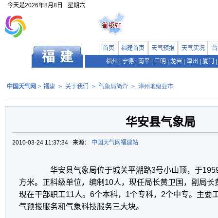
今天是
2026年8月8日
星期六
首页
福建首页
天气预报
天气实况
台
福州
|
宁德
|
南平
|
三明
|
龙岩
|
漳州
|
厦门
|
中国天气网
>
福建
>
关于我们
>
气象局简介
>
漳州地级县市
华安县气象局
2010-03-24 11:37:34 来源：
中国天气网福建站
华安县气象局位于城关平湖路3号小山顶，于1959年
方米。正科级单位，编制10人，现任局长黄卫国，副局长
现在干部职工11人。6个本科，1个专科，2个中专。主要
气预报服务和气象科技服务三大块。