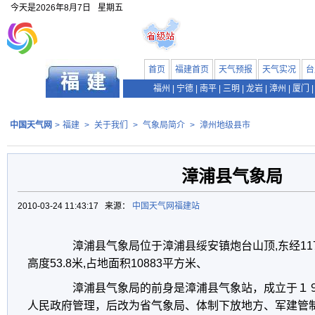
今天是
2026年8月7日
星期五
首页
福建首页
天气预报
天气实况
台
福州
|
宁德
|
南平
|
三明
|
龙岩
|
漳州
|
厦门
|
中国天气网
>
福建
>
关于我们
>
气象局简介
>
漳州地级县市
漳浦县气象局
2010-03-24 11:43:17 来源：
中国天气网福建站
漳浦县气象局位于漳浦县绥安镇炮台山顶,东经117度3
高度53.8米,占地面积10883平方米、
漳浦县气象局的前身是漳浦县气象站，成立于１９
人民政府管理，后改为省气象局、体制下放地方、军建管