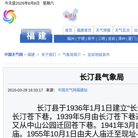
今天是
2026年8月8日
星期六
首页
福建首页
天气预报
天气实况
台
福州
|
宁德
|
南平
|
三明
|
龙岩
|
漳州
|
厦门
|
中国天气网
>
福建
>
关于我们
>
气象局简介
>
龙岩地级县市
长汀县气象局
2010-03-29 16:33:17 来源：
中国天气网福建站
长汀县于1936年1月1日建立“长
长汀苍下巷，1939年5月由长汀苍下
又从中山公园迁回苍下巷。1941年3
庙。1955年10月1日由夫人庙迁至现