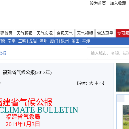
设为首页
加入收藏
福建首页
天气预报
天气实况
台风天气
天气视频
雷达卫星
专项
宁德
|
南平
|
三明
|
龙岩
|
漳州
|
厦门
|
泉州
|
莆田
|
平潭
公报
福建省气候公报(2013年)
站
大
中
【字体：
小
】
福建省气候公报
CLIMATE
BULLETIN
福建省气象局
2014
年
1
月
3
日