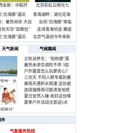
西永新：中稻开
北京彩虹云隙光七
镰抢
彩云
风“白海豚”逼近
青海湖畔：湖光花海
秋：暑热尚存 大自
台风“白海豚”来临
日份天空“显眼包”
走进青海祁连 邂逅
风“白海豚”逼近
北京气温创今年来新
天气新闻
气候趣闻
立秋话养生：“贴秋膘”莫
暑热未退空调吹不停 3招
着急 先清暑再防燥
户外露营怎么玩更安心？
护住肩颈不酸痛
三伏天 不同人群专属防暑
这份攻略请收好
节气：北
暴雨天遇积水倒灌 这份避
要点请收好
连续强降雨可能诱发地质
险提示请收好
夏日安然入睡 收好这份降
灾害 这些前兆要知道
夏季户外活动注意这6点
温小贴士
防暑健身两不误
这样过：
服务
气象服务热线