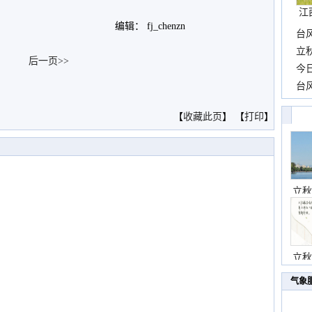
江
编辑： fj_chenzn
台
长
立
后一页>>
前
今
一
台
。
高
【
收藏此页
】 【
打印
】
立秋
立秋
气象