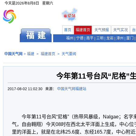
今天是
2026年8月8日
星期六
首页
福建首页
天气预报
天气实况
台
福州
|
宁德
|
南平
|
三明
|
龙岩
|
漳州
|
厦门
|
中国天气网
>
福建
>
福建首页
>
天气要闻
今年第11号台风“尼格”
2017-08-02 11:02:30 来源：
中国天气网福建站
今年第11号台风“尼格”（热带风暴级，Nalgae；
气，自由翱翔）今天08时在西北太平洋面上生成，中心位于
里的洋面上，就是在北纬25.6度、东经165.7度，中心附近