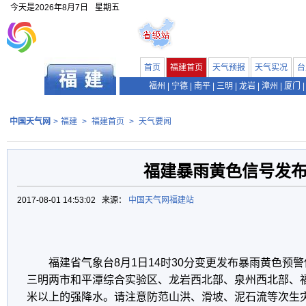
今天是
2026年8月7日
星期五
首页
福建首页
天气预报
天气实况
台
福州
|
宁德
|
南平
|
三明
|
龙岩
|
漳州
|
厦门
|
中国天气网
>
福建
>
福建首页
>
天气要闻
福建暴雨黄色信号发
2017-08-01 14:53:02 来源：
中国天气网福建站
福建省气象台8月1日14时30分变更发布暴雨黄色预
三明两市和平潭综合实验区、龙岩西北部、泉州西北部、福
米以上的强降水。请注意防范山洪、滑坡、泥石流等次生