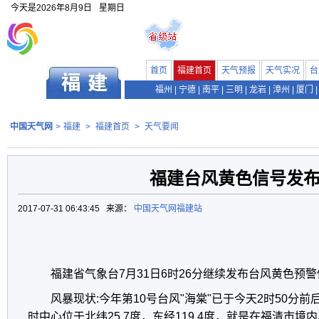
今天是
2026年8月9日
星期日
首页
福建首页
天气预报
天气实况
台
福州
|
宁德
|
南平
|
三明
|
龙岩
|
漳州
|
厦门
|
中国天气网
>
福建
>
福建首页
>
天气要闻
福建台风黄色信号发
2017-07-31 06:43:45 来源：
中国天气网福建站
福建省气象台7月31日6时26分继续发布台风黄色预
风暴现状:今年第10号台风"海棠"已于今天2时50分
时中心位于北纬25.7度，东经119.4度，就是在福清市境