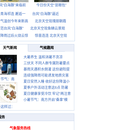
风“白海豚”来临前
今日份天空“显眼包”
青海祁连 邂逅一
台风“白海豚”逼近
京气温创今年来新高
北京天空现瑰丽朝霞
范台风“白海豚”
北京天空现鱼鳞云景观
京降雨过后火烧云惊
惊喜连连 北京天空现
天气新闻
气候趣闻
大暑养生 温和消暑不贪凉
三伏天 不同人群专属防暑要点
暴雨天遇积水倒灌 这份避险提
请收好
连续强降雨可能诱发地质灾害
示请收好
暑节气：南
夏日安然入睡 收好这份降温小
这些前兆要知道
夏季户外活动注意这6点 防暑
贴士
夏日健康享受冷饮 牢记“两注意
健身两不误
小暑节气：南方开启“桑拿”模
一控制”
式 北方陆续进入雨季
暑这样过：
服务
气象服务热线