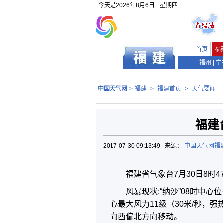
今天是
2026年8月6日
星期四
首页
福
福州
|
宁
中国天气网
>
福建
>
福建首页
>
天气要闻
福建
2017-07-30 09:13:49 来源：
中国天气网福
福建省气象台7月30日8时
风暴现状:“纳沙”08时中心
心最大风力11级（30米/秒，强
向西偏北方向移动。