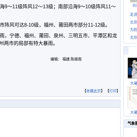
台
9～11级阵风12～13级；南部沿海9～10级阵风11～
走进
北
阵风可达8-10级，福州、莆田两市部分11-12级。
为防
暴雨，宁德、福州、莆田、泉州、三明五市、平潭区和龙
北
州两市的局部有特大暴雨。
编辑： 福建.陈振南
大
【
收藏此页
】 【
打印
】
大
气象