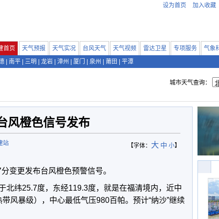
设为首页
加入收藏
建首页
天气预报
天气实况
台风天气
天气视频
雷达卫星
专项服务
气象
德
|
南平
|
三明
|
龙岩
|
漳州
|
厦门
|
泉州
|
莆田
|
平潭
城市天气查询：
台风橙色信号发布
建站
大
中
【字体：
小
】
47分变更发布台风橙色预警信号。
位于北纬25.7度，东经119.3度，就是在福清境内，近中
热带风暴级），中心最低气压980百帕。预计“纳沙”继续