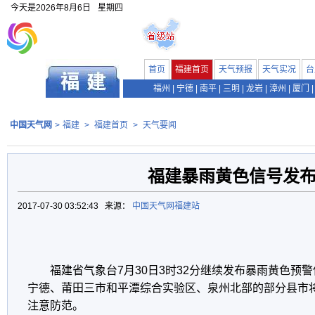
今天是
2026年8月6日
星期四
首页
福建首页
天气预报
天气实况
台
福州
|
宁德
|
南平
|
三明
|
龙岩
|
漳州
|
厦门
|
中国天气网
>
福建
>
福建首页
>
天气要闻
福建暴雨黄色信号发
2017-07-30 03:52:43 来源：
中国天气网福建站
福建省气象台7月30日3时32分继续发布暴雨黄色预
宁德、莆田三市和平潭综合实验区、泉州北部的部分县市将
注意防范。