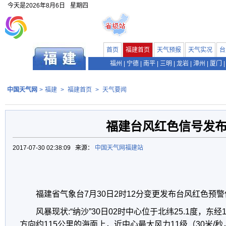
今天是
2026年8月6日
星期四
首页
福建首页
天气预报
天气实况
台
福州
|
宁德
|
南平
|
三明
|
龙岩
|
漳州
|
厦门
|
中国天气网
>
福建
>
福建首页
>
天气要闻
福建台风红色信号发
2017-07-30 02:38:09 来源：
中国天气网福建站
福建省气象台7月30日2时12分变更发布台风红色预
风暴现状:“纳沙”30日02时中心位于北纬25.1度，东经
方向约115公里的海面上，近中心最大风力11级（30米/