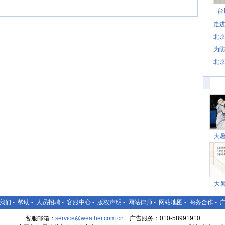
台
走进
北
为防
北
大
大
我们
-
帮助
-
人员招聘
-
客服中心
-
版权声明
-
网站律师
-
网站地图
-
商务合作
-
客服邮箱：
service@weather.com.cn
广告服务：010-58991910