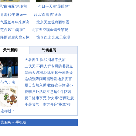
风“白海豚”来临前
今日份天空“显眼包”
青海祁连 邂逅一
台风“白海豚”逼近
京气温创今年来新高
北京天空现瑰丽朝霞
范台风“白海豚”
北京天空现鱼鳞云景观
京降雨过后火烧云惊
惊喜连连 北京天空现
天气新闻
气候趣闻
大暑养生 温和消暑不贪凉
三伏天 不同人群专属防暑要点
暴雨天遇积水倒灌 这份避险提
请收好
连续强降雨可能诱发地质灾害
示请收好
暑节气：南
夏日安然入睡 收好这份降温小
这些前兆要知道
夏季户外活动注意这6点 防暑
贴士
夏日健康享受冷饮 牢记“两注意
健身两不误
小暑节气：南方开启“桑拿”模
一控制”
暑这样过：
式 北方陆续进入雨季
广告服务
-
手机版