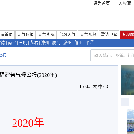
设为首页
加入收藏
福建首页
天气预报
天气实况
台风天气
天气视频
雷达卫星
专项
宁德
|
南平
|
三明
|
龙岩
|
漳州
|
厦门
|
泉州
|
莆田
|
平潭
公报
福建省气候公报(2020年)
站
大
中
【字体：
小
】
2020年