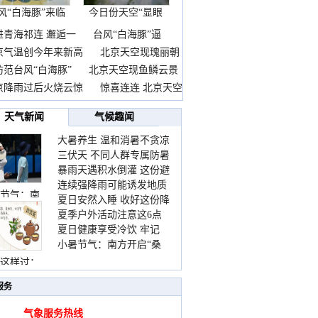
风“白海豚”来临
今日份天空“显眼
前
包”
进青海祁连 邂逅一
台风“白海豚”逼
京气温创今年来新高
北京天空现瑰丽朝
防范台风“白海豚”
北京天空现鱼鳞云景
京降雨过后火烧云惊
惊喜连连 北京天空
天气新闻
气候趣闻
大暑养生 温和消暑不贪凉
三伏天 不同人群专属防暑
暴雨天遇积水倒灌 这份避
要点请收好
连续强降雨可能诱发地质
险提示请收好
节气：南
夏日安然入睡 收好这份降
灾害 这些前兆要知道
夏季户外活动注意这6点
温小贴士
夏日健康享受冷饮 牢记
防暑健身两不误
小暑节气：南方开启“桑
“两注意一控制”
拿”模式 北方陆续进入雨
这样过：
季
服务
气象服务热线