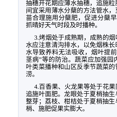
抽穗开花期应薄水抽穗，追施粒
间宜采用薄水分蘖的方法管水，
苗合理施用分蘖肥，促进分蘖早
抓晴好天气时段及时播种。
3.烤烟处于成熟期，成熟的
水应注意清沟排水，以免烟株长
水导致养料无法吸收，烟叶提前
茎病”等的防治。蔬菜应加强园
叶类菜播种和山区反季节蔬菜的
涝。
4.百香果、火龙果等处于花
追施叶面肥。龙眼处于夏梢抽生
整芽；荔枝、柑桔处于夏梢抽生
梢、施肥促果实膨大。