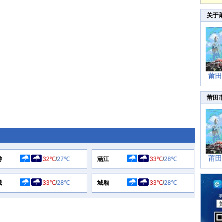
关于
莆田
莆田
莆田
游
32℃
/
27℃
涵江
33℃
/
28℃
城
33℃
/
28℃
城厢
33℃
/
28℃