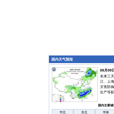
国内天气预报
08月0
未来三天
江、上
灾害防
生产等
国内主要城
华北
东北
华南