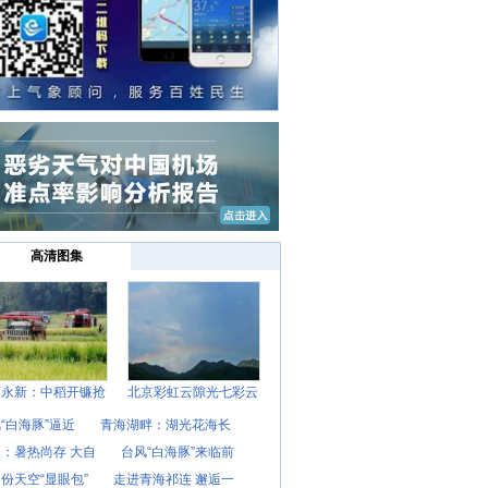
高清图集
西永新：中稻开镰抢
北京彩虹云隙光七彩云
“白海豚”逼近
青海湖畔：湖光花海长
：暑热尚存 大自
台风“白海豚”来临前
份天空“显眼包”
走进青海祁连 邂逅一