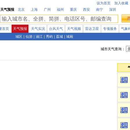
设为首页
加入收藏
天气预报
北京
上海
广州
福州
重庆
西安
南宁
深圳
建首页
天气预报
天气实况
台风天气
天气视频
雷达卫星
专项服务
气象
城区
|
仙游
|
涵江
|
秀屿
|
荔城
|
城厢
城市天气查询：