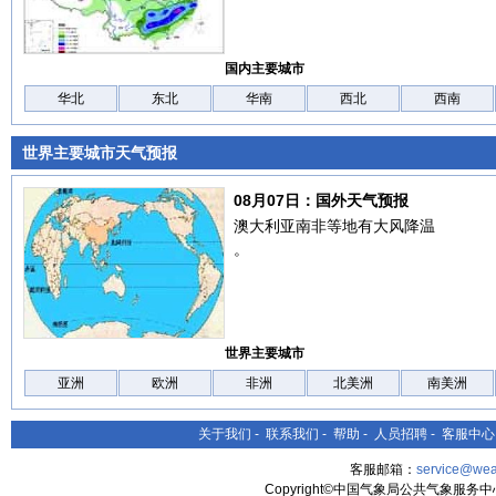
国内主要城市
华北
东北
华南
西北
西南
世界主要城市天气预报
08月07日：国外天气预报
澳大利亚南非等地有大风降温
。
世界主要城市
亚洲
欧洲
非洲
北美洲
南美洲
关于我们
-
联系我们
-
帮助
-
人员招聘
-
客服中心
客服邮箱：
service@wea
Copyright©中国气象局公共气象服务中心 All