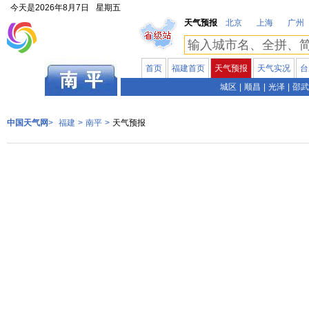
今天是
2026年8月7日
星期五
天气预报
北京
上海
广州
首页
福建首页
天气预报
天气实况
台
福建
城区
|
顺昌
|
光泽
|
邵武
中国天气网
>
福建
>
南平
>
天气预报