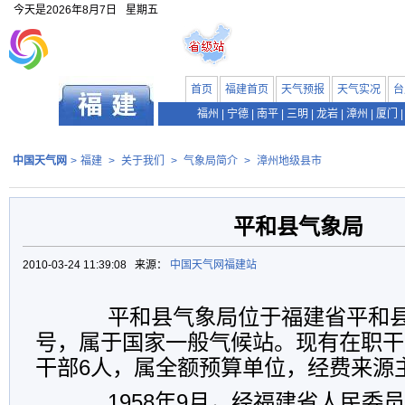
今天是
2026年8月7日
星期五
首页
福建首页
天气预报
天气实况
台
福州
|
宁德
|
南平
|
三明
|
龙岩
|
漳州
|
厦门
|
中国天气网
>
福建
>
关于我们
>
气象局简介
>
漳州地级县市
平和县气象局
2010-03-24 11:39:08 来源：
中国天气网福建站
平和县气象局位于福建省平和县小
号，属于国家一般气候站。现有在职干
干部6人，属全额预算单位，经费来源
1958年9月，经福建省人民委