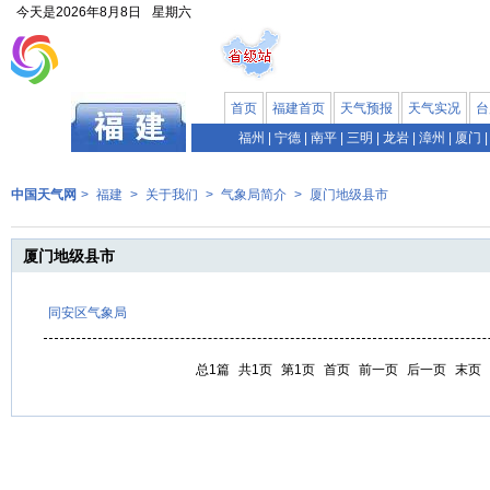
今天是
2026年8月8日
星期六
首页
福建首页
天气预报
天气实况
台
福州
|
宁德
|
南平
|
三明
|
龙岩
|
漳州
|
厦门
|
中国天气网
>
福建
>
关于我们
>
气象局简介
>
厦门地级县市
厦门地级县市
同安区气象局
总1篇
共1页
第1页
首页
前一页
后一页
末页