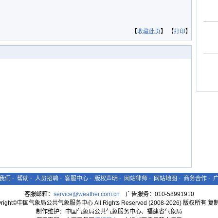
【
收藏此页
】 【
打印
】
我们
-
帮助
-
人员招聘
-
客服中心
-
版权声明
-
网站律师
-
网站地图
-
商务合作
-
客服邮箱：
service@weather.com.cn
广告服务：010-58991910
yright©中国气象局公共气象服务中心 All Rights Reserved (2008-2026) 版权所有 
制作维护：中国气象局公共气象服务中心、福建省气象局