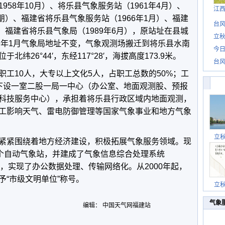
8年10月）、将乐县气象服务站（1961年4月）、
江
1朋）、福建省将乐县气象服务站（1966年1月）、福建
台风
）、福建省将乐县气象局（1989年6月），原站址在县城
立秋
9年1月气象局地址不变，气象观测场搬迁到将乐县水南
今日
纬26°44′，东经117°28′，海拔高度173.9米。
台风
10人，大专以上文化5人，占职工总数的50%；工
。下设一室二股一局一中心（办公室、地面观测股、预报
科技服务中心），承担着将乐县行政区域内地面观测，
工影响天气、雷电防御管理等国家气象事业和地方气象
立
紧围绕着地方经济建设，积极拓展气象服务领域。现
5个自动气象站，并建成了气象信息综合处理系统
域网，实现了办公数据处理、传输网络化。从2000年起，
予“市级文明单位”称号。
立
气象
编辑： 中国天气网福建站