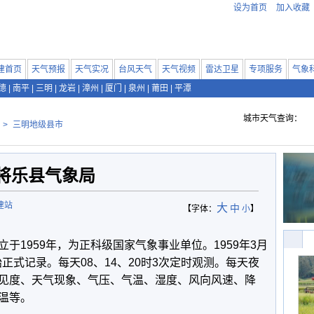
设为首页
加入收藏
建首页
天气预报
天气实况
台风天气
天气视频
雷达卫星
专项服务
气象
德
|
南平
|
三明
|
龙岩
|
漳州
|
厦门
|
泉州
|
莆田
|
平潭
城市天气查询：
>
三明地级县市
将乐县气象局
建站
大
中
【字体：
小
】
1959年，为正科级国家气象事业单位。1959年3月
始正式记录。每天08、14、20时3次定时观测。每天夜
见度、天气现象、气压、气温、湿度、风向风速、降
温等。