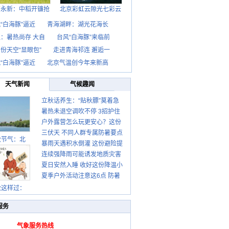
西永新：中稻开镰抢
北京彩虹云隙光七彩云
“白海豚”逼近
青海湖畔：湖光花海长
：暑热尚存 大自
台风“白海豚”来临前
份天空“显眼包”
走进青海祁连 邂逅一
“白海豚”逼近
北京气温创今年来新高
天气新闻
气候趣闻
立秋话养生：“贴秋膘”莫着急
暑热未退空调吹不停 3招护住
先清暑再防燥
户外露营怎么玩更安心？这份
肩颈不酸痛
三伏天 不同人群专属防暑要点
攻略请收好
秋节气：北
暴雨天遇积水倒灌 这份避险提
请收好
连续强降雨可能诱发地质灾害
示请收好
夏日安然入睡 收好这份降温小
这些前兆要知道
夏季户外活动注意这6点 防暑
贴士
健身两不误
秋这样过：
服务
气象服务热线