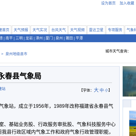
设为首页
加入收藏
建首页
天气预报
天气实况
台风天气
天气视频
雷达卫星
专项服务
气象
德
|
南平
|
三明
|
龙岩
|
漳州
|
厦门
|
泉州
|
莆田
|
平潭
城市天气查询：
>
泉州地级县市
永春县气象局
建站
大
中
【字体：
小
】
站，成立于1956年，1989年改称福建省永春县气
、基础业务股、行政服务审批股、气象科技服务中心
担我县行政区域内气象工作和政府气象行政管理职能，