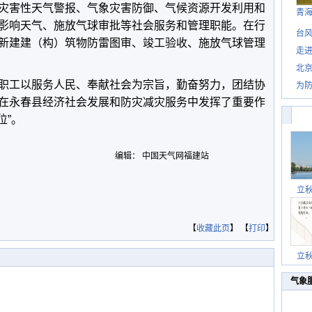
灾害性天气警报、气象灾害防御、气候资源开发利用和
青
影响天气、施放气球审批等社会服务和管理职能。在行
台风
新建建（构）筑物防雷图审、竣工验收、施放气球管理
走进
北
工以服务人民、奉献社会为宗旨，勤奋努力，团结协
为防
在永春县经济社会发展和防灾减灾服务中发挥了重要作
位”。
编辑： 中国天气网福建站
立
【
收藏此页
】 【
打印
】
立
气象