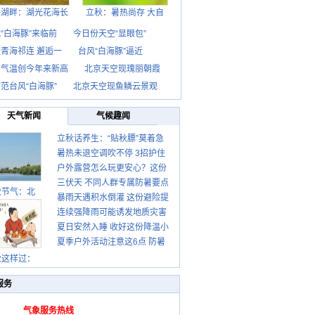
海湖畔：湖光花海长
立秋：暑热尚存 大自
“白海豚”来临前
今日份天空“显眼包”
青海祁连 邂逅一
台风“白海豚”逼近
京气温创今年来新高
北京天空现瑰丽朝霞
范台风“白海豚”
北京天空现鱼鳞云景观
天气新闻
气候趣闻
立秋话养生：“贴秋膘”莫着急
暑热未退空调吹不停 3招护住
先清暑再防燥
户外露营怎么玩更安心？这份
肩颈不酸痛
三伏天 不同人群专属防暑要点
攻略请收好
秋节气：北
暴雨天遇积水倒灌 这份避险提
请收好
连续强降雨可能诱发地质灾害
示请收好
夏日安然入睡 收好这份降温小
这些前兆要知道
夏季户外活动注意这6点 防暑
贴士
健身两不误
秋这样过：
服务
气象服务热线