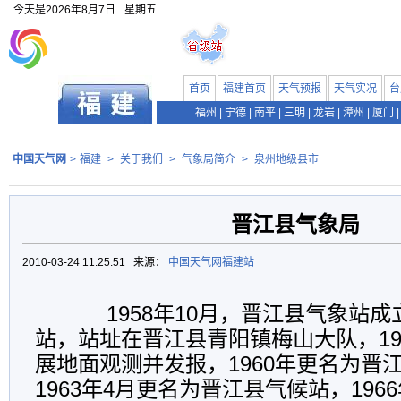
今天是
2026年8月7日
星期五
首页
福建首页
天气预报
天气实况
台
福州
|
宁德
|
南平
|
三明
|
龙岩
|
漳州
|
厦门
|
中国天气网
>
福建
>
关于我们
>
气象局简介
>
泉州地级县市
晋江县气象局
2010-03-24 11:25:51 来源：
中国天气网福建站
1958年10月，晋江县气象站成
站，站址在晋江县青阳镇梅山大队，19
展地面观测并发报，1960年更名为晋
1963年4月更名为晋江县气候站，196