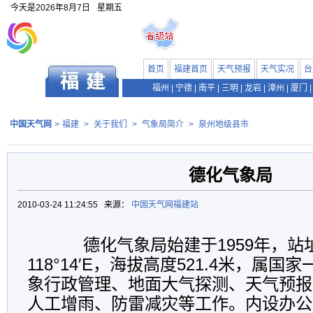
今天是
2026年8月7日
星期五
首页
福建首页
天气预报
天气实况
台
福州
|
宁德
|
南平
|
三明
|
龙岩
|
漳州
|
厦门
|
中国天气网
>
福建
>
关于我们
>
气象局简介
>
泉州地级县市
德化气象局
2010-03-24 11:24:55 来源：
中国天气网福建站
德化气象局始建于1959年，站址位于
118°14′E，海拔高度521.4米，属
象行政管理、地面大气探测、天气预报
人工增雨、防雷减灾等工作。内设办公