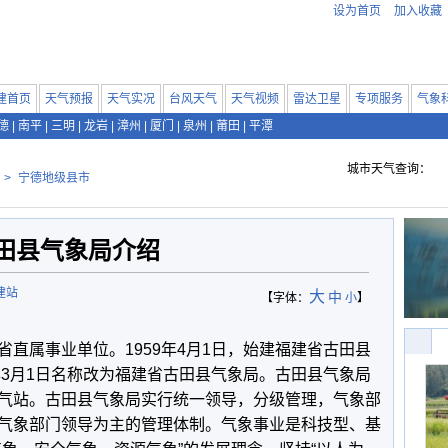
设为首页
加入收藏
建首页
天气预报
天气实况
台风天气
天气视频
雷达卫星
专项服务
气象
德
|
南平
|
三明
|
龙岩
|
漳州
|
厦门
|
泉州
|
莆田
|
平潭
城市天气查询：
>
宁德地级县市
田县气象局介绍
建站
大
中
【字体：
小
】
属事业单位。1959年4月1日，始建福建省古田县
年3月1日名称改为福建省古田县气象局。古田县气象局
气站。古田县气象局实行统一领导，分级管理，气象部
气象部门领导为主的管理体制。气象事业是科技型、基