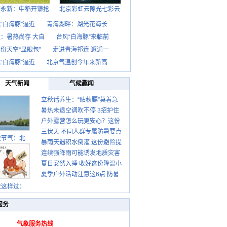
西永新：中稻开镰抢
北京彩虹云隙光七彩云
“白海豚”逼近
青海湖畔：湖光花海长
：暑热尚存 大自
台风“白海豚”来临前
份天空“显眼包”
走进青海祁连 邂逅一
“白海豚”逼近
北京气温创今年来新高
天气新闻
气候趣闻
立秋话养生：“贴秋膘”莫着急
暑热未退空调吹不停 3招护住
先清暑再防燥
户外露营怎么玩更安心？这份
肩颈不酸痛
三伏天 不同人群专属防暑要点
攻略请收好
秋节气：北
暴雨天遇积水倒灌 这份避险提
请收好
连续强降雨可能诱发地质灾害
示请收好
夏日安然入睡 收好这份降温小
这些前兆要知道
夏季户外活动注意这6点 防暑
贴士
健身两不误
秋这样过：
服务
气象服务热线