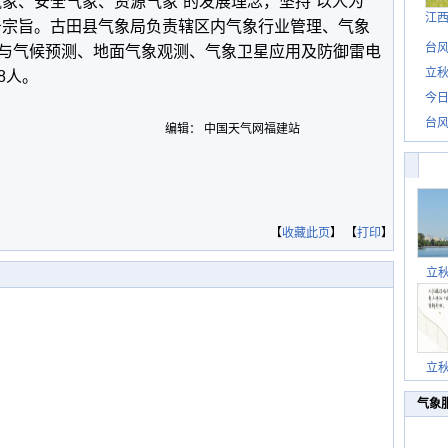
气象、安全气象、资源气象”的发展理念，坚持“以人为
江
务宗旨。古田县气象局负责辖区内气象行业管理、气象
台风
与气候预测、地面气象观测、气象卫星应用及防御雷电
立秋
8人。
今日
台风
编辑： 中国天气网福建站
【
收藏此页
】 【
打印
】
立
立
气象