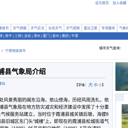
设为首页
加入收藏
建首页
天气预报
天气实况
台风天气
天气视频
雷达卫星
专项服务
气象
德
|
南平
|
三明
|
龙岩
|
漳州
|
厦门
|
泉州
|
莆田
|
平潭
城市天气查询：
>
宁德地级县市
浦县气象局介绍
建站
大
中
【字体：
小
】
风景秀丽的闽东沿海，依山傍海，历经风雨洗礼，依
浦县气象局在地方防灾减灾和经济建设中发挥了十分重
浦县气候服务站建立，当时位于霞浦县城关镇后墩，海拔8
霞浦县旧城区东门头“城楼”上，即现在的霞浦县松城街道气