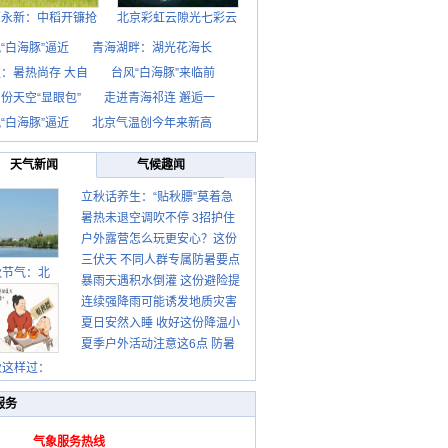
西永新：中稻开镰抢
北京彩虹云隙光七彩云
“白海豚”逼近
青海湖畔：湖光花海长
：暑热尚存 大自
台风“白海豚”来临前
份天空“显眼包”
走进青海祁连 邂逅一
“白海豚”逼近
北京气温创今年来新高
天气新闻
气候趣闻
立秋话养生：“贴秋膘”莫着急
暑热未退空调吹不停 3招护住
先清暑再防燥
户外露营怎么玩更安心？这份
肩颈不酸痛
三伏天 不同人群专属防暑要点
攻略请收好
秋节气：北
暴雨天遇积水倒灌 这份避险提
请收好
连续强降雨可能诱发地质灾害
示请收好
夏日安然入睡 收好这份降温小
这些前兆要知道
夏季户外活动注意这6点 防暑
贴士
健身两不误
秋这样过：
服务
气象服务热线