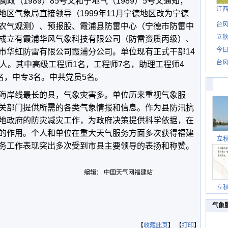
据闽政（1989）85号文和宁地气（1989）5号文通知，
江
区气象局直接领导（1999年11月宁德地区改为宁德
台风
农气观测）、预报股、霞浦县防雷中心（宁德市防雷中
立秋
成立有霞浦华风气象科技有限公司（防雷资质丙级）、
今日
市华虹防雷有限公司霞浦分公司。单位现有正式干部14
台风
人。其中高级工程师1名，工程师7名，助理工程师4
名，中专3名。中共党员5名。
岸线最长的县，气象灾害多。单位历来重视气象服
关部门提供所需的各类气象情报和信息。作为县防汛抗
地政府的防灾减灾工作，为政府决策提供科学依据，在
的作用。个人和单位在重大天气服务方面多次获得福建
立
务工作表现突出多次受到市县主要领导的表扬和称赞。
编辑： 中国天气网福建站
立
气象
【
收藏此页
】 【
打印
】