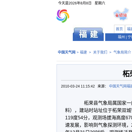
今天是
2026年8月8日
星期六
首页
福
福州
|
宁
中国天气网
>
福建
>
关于我们
>
气象局简介
柘
2010-03-24 11:15:42 来源：
中国天气网福
柘荣县气象局属国家一般气
料），建站时站址位于柘荣双城
119度54分，观测场拔海高度6
速发展，影响到气象探测环境，2