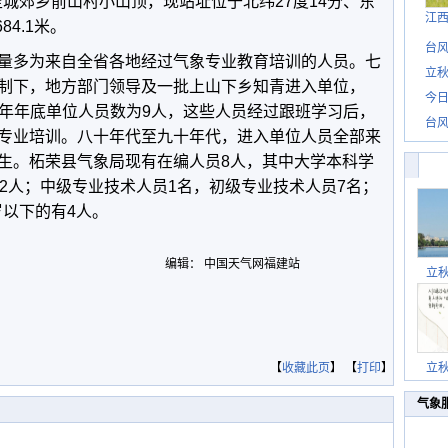
迁至城郊乡前山村小山顶，现站址位于北纬27度14分、东
江
84.1米。
台风
多为来自全省各地经过气象专业教育培训的人员。七
立秋
制下，地方部门领导及一批上山下乡知青进入单位，
今日
978年年底单位人员数为9人，这些人员经过跟班学习后，
台风
专业培训。八十年代至九十年代，进入单位人员全部来
生。柘荣县气象局现有在编人员8人，其中大学本科学
2人；中级专业技术人员1名，初级专业技术人员7名；
40岁以下的有4人。
编辑： 中国天气网福建站
立
【
收藏此页
】 【
打印
】
立
气象