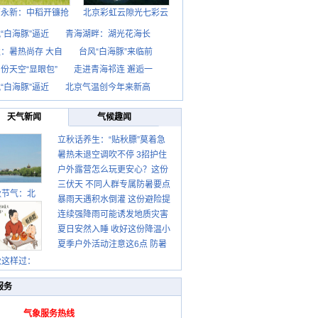
西永新：中稻开镰抢
北京彩虹云隙光七彩云
“白海豚”逼近
青海湖畔：湖光花海长
：暑热尚存 大自
台风“白海豚”来临前
份天空“显眼包”
走进青海祁连 邂逅一
“白海豚”逼近
北京气温创今年来新高
天气新闻
气候趣闻
立秋话养生：“贴秋膘”莫着急
暑热未退空调吹不停 3招护住
先清暑再防燥
户外露营怎么玩更安心？这份
肩颈不酸痛
三伏天 不同人群专属防暑要点
攻略请收好
秋节气：北
暴雨天遇积水倒灌 这份避险提
请收好
连续强降雨可能诱发地质灾害
示请收好
夏日安然入睡 收好这份降温小
这些前兆要知道
夏季户外活动注意这6点 防暑
贴士
健身两不误
秋这样过：
服务
气象服务热线