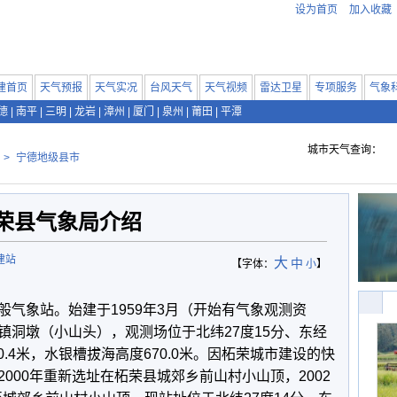
设为首页
加入收藏
建首页
天气预报
天气实况
台风天气
天气视频
雷达卫星
专项服务
气象
德
|
南平
|
三明
|
龙岩
|
漳州
|
厦门
|
泉州
|
莆田
|
平潭
城市天气查询：
>
宁德地级县市
荣县气象局介绍
建站
大
中
【字体：
小
】
象站。始建于1959年3月（开始有气象观测资
镇洞墩（小山头），观测场位于北纬27度15分、东经
70.4米，水银槽拔海高度670.0米。因柘荣城市建设的快
000年重新选址在柘荣县城郊乡前山村小山顶，2002