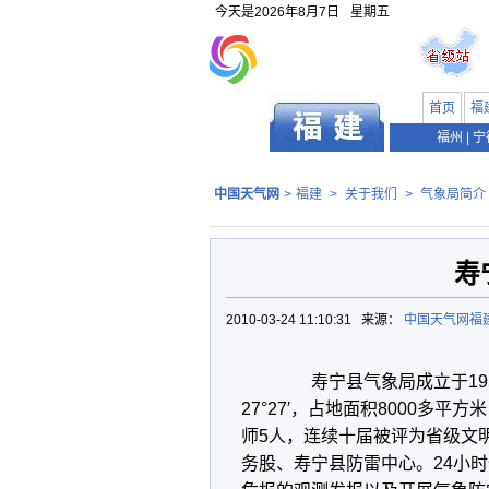
今天是
2026年8月7日
星期五
首页
福
福州
|
宁
中国天气网
>
福建
>
关于我们
>
气象局简介
寿
2010-03-24 11:10:31 来源：
中国天气网福
寿宁县气象局成立于1956
27°27′，占地面积8000多
师5人，连续十届被评为省级文
务股、寿宁县防雷中心。24小