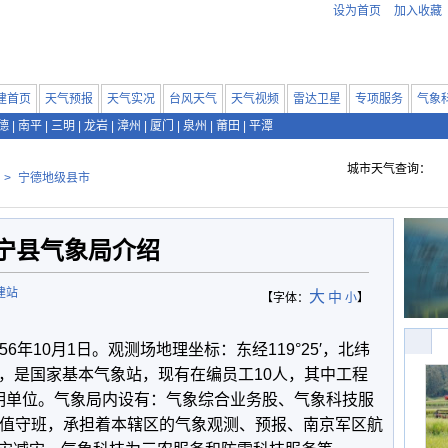
设为首页
加入收藏
建首页
天气预报
天气实况
台风天气
天气视频
雷达卫星
专项服务
气象
德
|
南平
|
三明
|
龙岩
|
漳州
|
厦门
|
泉州
|
莆田
|
平潭
城市天气查询：
>
宁德地级县市
宁县气象局介绍
建站
大
中
【字体：
小
】
年10月1日。观测场地理坐标：东经119°25′，北纬
平方米，是国家基本气象站，现有在编员工10人，其中工程
明单位。气象局内设有：气象综合业务股、气象科技服
时值守班，承担着本辖区的气象观测、预报、南京军区航