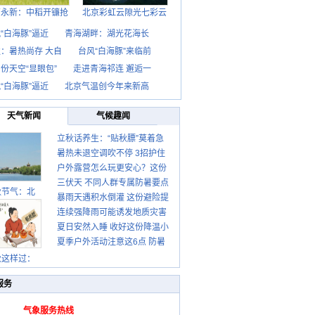
西永新：中稻开镰抢
北京彩虹云隙光七彩云
“白海豚”逼近
青海湖畔：湖光花海长
：暑热尚存 大自
台风“白海豚”来临前
份天空“显眼包”
走进青海祁连 邂逅一
“白海豚”逼近
北京气温创今年来新高
天气新闻
气候趣闻
立秋话养生：“贴秋膘”莫着急
暑热未退空调吹不停 3招护住
先清暑再防燥
户外露营怎么玩更安心？这份
肩颈不酸痛
三伏天 不同人群专属防暑要点
攻略请收好
秋节气：北
暴雨天遇积水倒灌 这份避险提
请收好
连续强降雨可能诱发地质灾害
示请收好
夏日安然入睡 收好这份降温小
这些前兆要知道
夏季户外活动注意这6点 防暑
贴士
健身两不误
秋这样过：
服务
气象服务热线