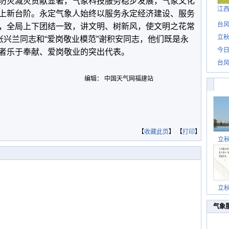
防灾减灾贡献显著，气象科技服务稳步发展，气象文化
江
上新台阶。永定气象人始终以服务永定经济建设、服务
台风
，全局上下团结一致，讲文明、树新风，使文明之花常
立秋
张兴兰同志和“爱岗敬业模范”谢积安同志，他们既是永
今日
者乐于奉献、爱岗敬业的突出代表。
台风
编辑： 中国天气网福建站
【
收藏此页
】 【
打印
】
立
立
气象