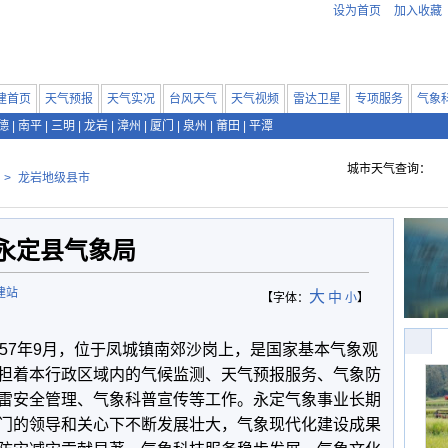
设为首页
加入收藏
建首页
天气预报
天气实况
台风天气
天气视频
雷达卫星
专项服务
气象
德
|
南平
|
三明
|
龙岩
|
漳州
|
厦门
|
泉州
|
莆田
|
平潭
城市天气查询：
>
龙岩地级县市
永定县气象局
建站
大
中
【字体：
小
】
7年9月，位于凤城镇南郊沙岗上，是国家基本气象观
担着本行政区域内的气候监测、天气预报服务、气象防
雷安全管理、气象科普宣传等工作。永定气象事业长期
门的领导和关心下不断发展壮大，气象现代化建设成果