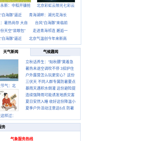
西永新：中稻开镰抢
北京彩虹云隙光七彩云
“白海豚”逼近
青海湖畔：湖光花海长
：暑热尚存 大自
台风“白海豚”来临前
份天空“显眼包”
走进青海祁连 邂逅一
“白海豚”逼近
北京气温创今年来新高
天气新闻
气候趣闻
立秋话养生：“贴秋膘”莫着急
暑热未退空调吹不停 3招护住
先清暑再防燥
户外露营怎么玩更安心？这份
肩颈不酸痛
三伏天 不同人群专属防暑要点
攻略请收好
秋节气：北
暴雨天遇积水倒灌 这份避险提
请收好
连续强降雨可能诱发地质灾害
示请收好
夏日安然入睡 收好这份降温小
这些前兆要知道
夏季户外活动注意这6点 防暑
贴士
健身两不误
秋这样过：
服务
气象服务热线