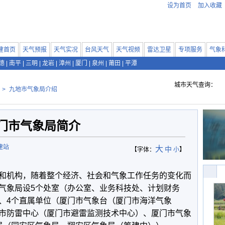
设为首页
加入收藏
建首页
天气预报
天气实况
台风天气
天气视频
雷达卫星
专项服务
气象
德
|
南平
|
三明
|
龙岩
|
漳州
|
厦门
|
泉州
|
莆田
|
平潭
城市天气查询：
>
九地市气象局介绍
门市气象局简介
建站
大
中
【字体：
小
】
和机构，随着整个经济、社会和气象工作任务的变化而
气象局设5个处室（办公室、业务科技处、计划财务
、4个直属单位（厦门市气象台（厦门市海洋气象
市防雷中心（厦门市避雷监测技术中心）、厦门市气象