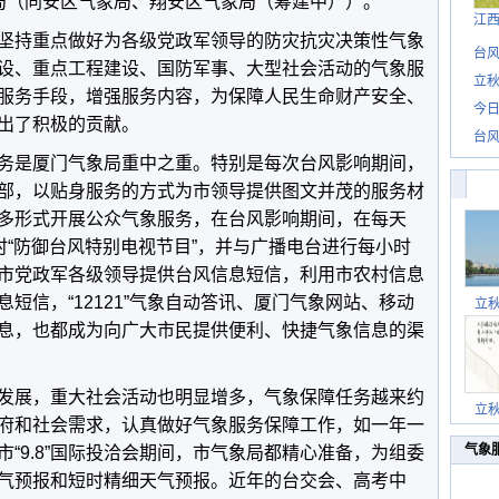
局（同安区气象局、翔安区气象局（筹建中））。
江
坚持重点做好为各级党政军领导的防灾抗灾决策性气象
台风
设、重点工程建设、国防军事、大型社会活动的气象服
立秋
服务手段，增强服务内容，为保障人民生命财产安全、
今日
出了积极的贡献。
台风
务是厦门气象局重中之重。特别是每次台风影响期间，
部，以贴身服务的方式为市领导提供图文并茂的服务材
多形式开展公众气象服务，在台风影响期间，在每天
时“防御台风特别电视节目”，并与广播电台进行每小时
市党政军各级领导提供台风信息短信，利用市农村信息
短信，“12121”气象自动答讯、厦门气象网站、移动
立
息，也都成为向广大市民提供便利、快捷气象信息的渠
发展，重大社会活动也明显增多，气象保障任务越来约
立
府和社会需求，认真做好气象服务保障工作，如一年一
气象
“9.8”国际投洽会期间，市气象局都精心准备，为组委
气预报和短时精细天气预报。近年的台交会、高考中