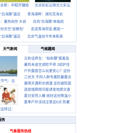
西永新：中稻开镰抢
北京彩虹云隙光七彩云
“白海豚”逼近
青海湖畔：湖光花海长
：暑热尚存 大自
台风“白海豚”来临前
份天空“显眼包”
走进青海祁连 邂逅一
“白海豚”逼近
北京气温创今年来新高
天气新闻
气候趣闻
立秋话养生：“贴秋膘”莫着急
暑热未退空调吹不停 3招护住
先清暑再防燥
户外露营怎么玩更安心？这份
肩颈不酸痛
三伏天 不同人群专属防暑要点
攻略请收好
秋节气：北
暴雨天遇积水倒灌 这份避险提
请收好
连续强降雨可能诱发地质灾害
示请收好
夏日安然入睡 收好这份降温小
这些前兆要知道
夏季户外活动注意这6点 防暑
贴士
健身两不误
秋这样过：
服务
气象服务热线