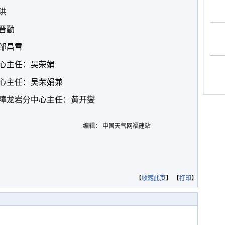
洪
晋勤
邹昌雪
心主任：吴荣娟
心主任：吴荣娟兼
障龙岩分中心主任：黄开燮
编辑： 中国天气网福建站
【
收藏此页
】 【
打印
】