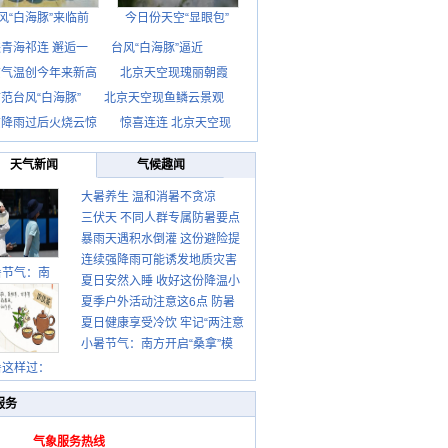
风“白海豚”来临前
今日份天空“显眼包”
青海祁连 邂逅一
台风“白海豚”逼近
京气温创今年来新高
北京天空现瑰丽朝霞
范台风“白海豚”
北京天空现鱼鳞云景观
京降雨过后火烧云惊
惊喜连连 北京天空现
天气新闻
气候趣闻
大暑养生 温和消暑不贪凉
三伏天 不同人群专属防暑要点
暴雨天遇积水倒灌 这份避险提
请收好
连续强降雨可能诱发地质灾害
示请收好
暑节气：南
夏日安然入睡 收好这份降温小
这些前兆要知道
夏季户外活动注意这6点 防暑
贴士
夏日健康享受冷饮 牢记“两注意
健身两不误
小暑节气：南方开启“桑拿”模
一控制”
式 北方陆续进入雨季
暑这样过：
服务
气象服务热线