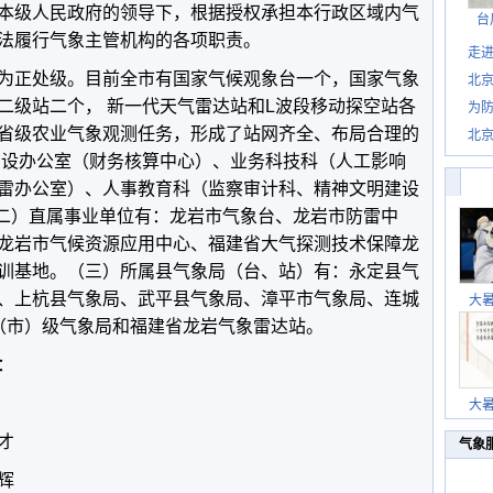
本级人民政府的领导下，根据授权承担本行政区域内气
台
法履行气象主管机构的各项职责。
走进
为正处级。目前全市有国家气候观象台一个，国家气象
北
二级站二个，
新一代天气雷达站和
L
波段移动探空站各
为防
省级农业气象观测任务，形成了站网齐全、布局合理的
北
内设办公室（财务核算中心）、业务科技科（人工影响
雷办公室）、人事教育科（监察审计科、精神文明建设
二）直属事业单位有：龙岩市气象台、龙岩市防雷中
龙岩市气候资源应用中心、福建省大气探测技术保障龙
训基地。（三）所属县气象局（台、站）有：永定县气
、上杭县气象局、武平县气象局、漳平市气象局、连城
大
（市）级气象局和福建省龙岩气象雷达站。
：
大
才
气象
辉