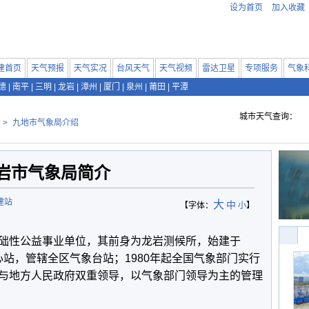
设为首页
加入收藏
建首页
天气预报
天气实况
台风天气
天气视频
雷达卫星
专项服务
气象
德
|
南平
|
三明
|
龙岩
|
漳州
|
厦门
|
泉州
|
莆田
|
平潭
城市天气查询：
>
九地市气象局介绍
岩市气象局简介
建站
大
中
【字体：
小
】
础性公益事业单位，其前身为龙岩测候所，始建于
心站，管辖全区气象台站；
1980
年起全国气象部门实行
与地方人民政府双重领导，以气象部门领导为主的管理