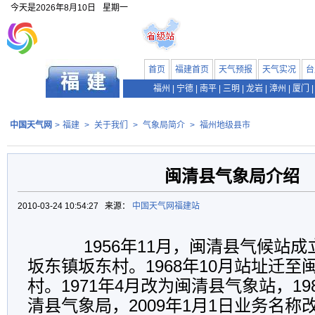
今天是
2026年8月10日
星期一
首页
福建首页
天气预报
天气实况
台
福州
|
宁德
|
南平
|
三明
|
龙岩
|
漳州
|
厦门
|
中国天气网
>
福建
>
关于我们
>
气象局简介
>
福州地级县市
闽清县气象局介绍
2010-03-24 10:54:27 来源：
中国天气网福建站
1956年11月，闽清县气候站成
坂东镇坂东村。1968年10月站址迁
村。1971年4月改为闽清县气象站，19
清县气象局，2009年1月1日业务名