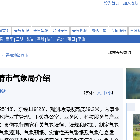
设为首页
加入收藏
建首页
天气预报
天气实况
台风天气
天气视频
雷达卫星
专项服务
气象
德
|
南平
|
三明
|
龙岩
|
漳州
|
厦门
|
泉州
|
莆田
|
平潭
城市天气查询：
>
福州地级县市
清市气象局介绍
建站
大
中
【字体：
小
】
3′，东经119°23′，观测场海拔高度39.2米。为事业
政府双重管理。下设办公室、业务股、科技服务与产业
：贯彻执行国家有关气象法律、法规和政策，制定气象
气象观测、气象预报、灾害性天气警报及气象信息发