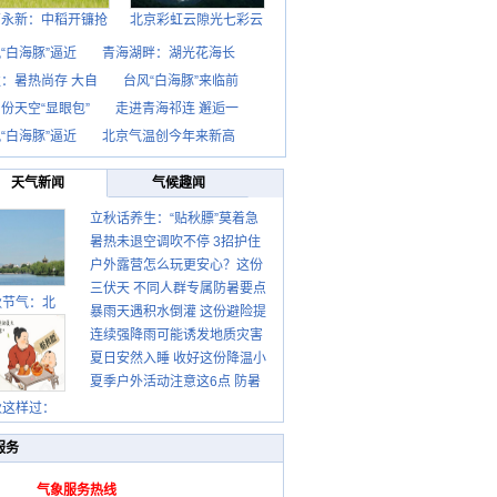
西永新：中稻开镰抢
北京彩虹云隙光七彩云
“白海豚”逼近
青海湖畔：湖光花海长
：暑热尚存 大自
台风“白海豚”来临前
份天空“显眼包”
走进青海祁连 邂逅一
“白海豚”逼近
北京气温创今年来新高
天气新闻
气候趣闻
立秋话养生：“贴秋膘”莫着急
暑热未退空调吹不停 3招护住
先清暑再防燥
户外露营怎么玩更安心？这份
肩颈不酸痛
三伏天 不同人群专属防暑要点
攻略请收好
秋节气：北
暴雨天遇积水倒灌 这份避险提
请收好
连续强降雨可能诱发地质灾害
示请收好
夏日安然入睡 收好这份降温小
这些前兆要知道
夏季户外活动注意这6点 防暑
贴士
健身两不误
秋这样过：
服务
气象服务热线