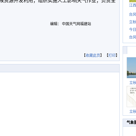
候资源开发利用；组织实施人工影响天气作业；负责全
江
台风
立秋
编辑： 中国天气网福建站
今日
台风
【
收藏此页
】 【
打印
】
立
立
气象