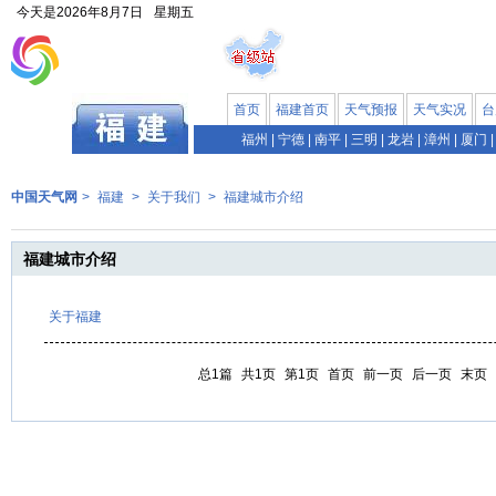
今天是
2026年8月7日
星期五
首页
福建首页
天气预报
天气实况
台
福州
|
宁德
|
南平
|
三明
|
龙岩
|
漳州
|
厦门
|
中国天气网
>
福建
>
关于我们
>
福建城市介绍
福建城市介绍
关于福建
总1篇
共1页
第1页
首页
前一页
后一页
末页