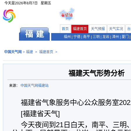
今天是
2026年8月7日
星期五
首页
福建首页
天气预报
天气实况
台
福州
|
宁德
|
南平
|
三明
|
龙岩
|
漳州
|
厦门
|
中国天气网
>
福建
>
福建首页
>
福建天气形势分析
来源：
中国天气网福建站
福建省气象服务中心公众服务室2022
[福建省天气]
今天夜间到21日白天，南平、三明