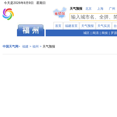
今天是
2026年8月9日
星期日
天气预报
北京
上海
广州
首页
福建首页
天气预报
天气实况
台
福建
城区
|
闽清
|
闽侯
|
罗源
中国天气网
>
福建
>
福州
>
天气预报