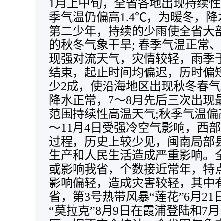
1月上中旬，全省各地出现持续性
季气温仍偏高1.4℃，为暖冬，降
第二少年，持续的少雨使全省大
的秋冬气象干旱; 春季气温正常
现强对流天气，灾情较轻，雨季于5
结束，起止时间均偏迟，历时偏
少2成，使沿海地区出现秋冬春气
降水正常，7～8月先后三次出现
范围持续性高温天气;秋季气温偏高
～11月4日受强冷空气影响，西
过程，历史上较少见，闽南局部县
生产和人民生活造成严重影响。
或影响我省，个数接近常年，特
影响偏轻，造成灾害较轻，其中
省，第3号热带风暴“莲花”6月2
“莫拉克”8月9日在霞浦登陆和7