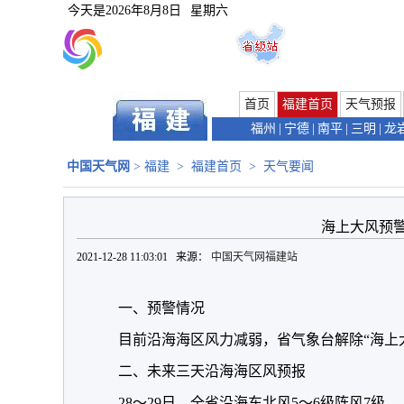
今天是
2026年8月8日
星期六
首页
福建首页
天气预报
福州
|
宁德
|
南平
|
三明
|
龙
中国天气网
>
福建
>
福建首页
>
天气要闻
海上大风预
2021-12-28 11:03:01 来源：
中国天气网福建站
一、预警情况
目前沿海海区风力减弱，省气象台解除“海上
二、未来三天沿海海区风预报
28～29日，全省沿海东北风5～6级阵风7级。