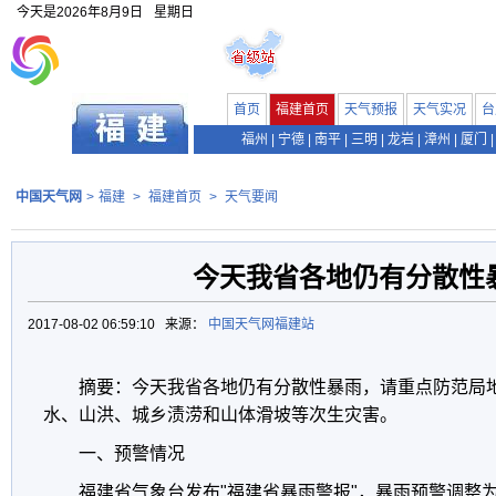
今天是
2026年8月9日
星期日
首页
福建首页
天气预报
天气实况
台
福州
|
宁德
|
南平
|
三明
|
龙岩
|
漳州
|
厦门
|
中国天气网
>
福建
>
福建首页
>
天气要闻
今天我省各地仍有分散性
2017-08-02 06:59:10 来源：
中国天气网福建站
摘要：今天我省各地仍有分散性暴雨，请重点防范局
水、山洪、城乡渍涝和山体滑坡等次生灾害。
一、预警情况
福建省气象台发布"福建省暴雨警报"，暴雨预警调整